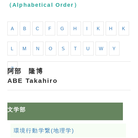
（Alphabetical Order）
A
B
C
F
G
H
I
K
H
K
L
M
N
O
S
T
U
W
Y
Z
阿部 隆博
ABE Takahiro
文学部
環境行動学繋(地理学)