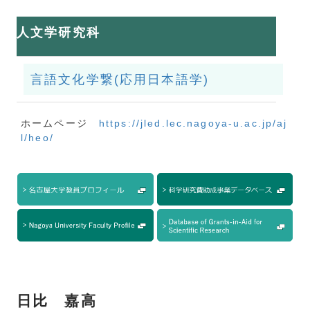
人文学研究科
言語文化学繋(応用日本語学)
ホームページ
https://jled.lec.nagoya-u.ac.jp/aj
l/heo/
日比 嘉高