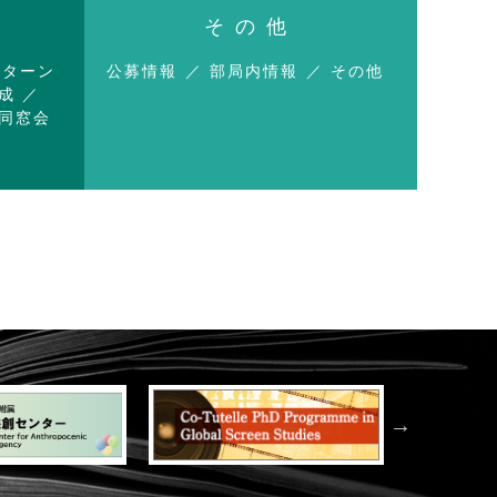
その他
ンターン
公募情報
部局内情報
その他
成
同窓会