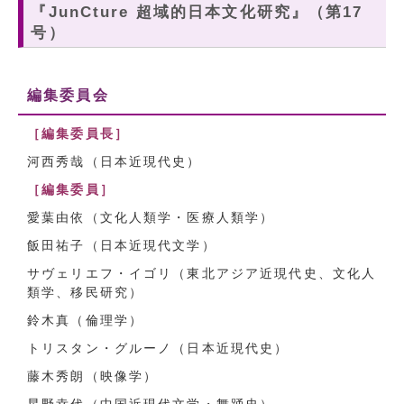
『JunCture 超域的日本文化研究』（第17
号）
編集委員会
［編集委員長］
河西秀哉（日本近現代史）
［編集委員］
愛葉由依（文化人類学・医療人類学）
飯田祐子（日本近現代文学）
サヴェリエフ・イゴリ（東北アジア近現代史、文化人
類学、移民研究）
鈴木真（倫理学）
トリスタン・グルーノ（日本近現代史）
藤木秀朗（映像学）
星野幸代（中国近現代文学・舞踊史）