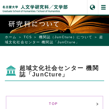
ホーム
TCS
機関誌（JunCture）について
超
域文化社会センター 機関誌「JunCture」
超域文化社会センター 機関
誌「JunCture」
TOP