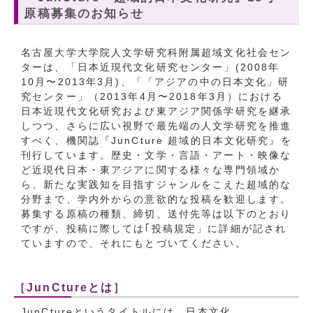
原稿募集のお知らせ
名古屋大学大学院人文学研究科附属超域文化社会セン
ターは、「日本近現代文化研究センター」(2008年
10月〜2013年3月)、「「アジアの中の日本文化」研
究センター」（2013年4月〜2018年3月）における
日本近現代文化研究および東アジア関係学研究を継承
しつつ、さらに広い視野で最先端の人文学研究を推進
すべく、機関誌『JunCture 超域的日本文化研究』を
刊行しています。歴史・文学・言語・アート・映像な
ど近現代日本・東アジアに関する様々な専門領域か
ら、新たな実践知を目指すジャンルをこえた超域的な
分野まで、学内外からの意欲的な投稿を歓迎します。
募集する原稿の種類、締切、送付先等は以下のとおり
ですが、投稿に際しては｢投稿規定」に詳細が記され
ていますので、それにもとづいてください。
［JunCtureとは］
JunCtureというタイトルには、日本文化