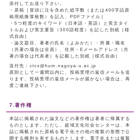
添付してお送り下さい。
・原稿［冒頭に注を含めた総字数（または400字詰原
稿用紙換算枚数）を記入、PDFファイル］
・5つ程度のキイワード（日本語・英語）と英文タイ
トルおよび英文要旨（300語程度）を記した別紙［様
式自由］
・論文題目、著者の氏名（よみかた）・所属・職名
（共著の場合は全員）、住所・Eメールアドレス（共
著の場合は代表者）を記載した別紙［様式自由］
送付先：ctcs@hum.nagoya-u.ac.jp
原則として一週間以内に、投稿受理の返信メールを送
ります。投稿受理の返信メールが届かない場合は、再
度ご連絡下さい。
7.著作権
本誌に掲載された論文などの著作権は著者に帰属する
ものとします。ただし、超域文化社会センターは、本
誌に掲載された原稿を電子化その他の複製の形態で公
開する権利を有するものとします。電子化または複製