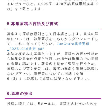
るレヴューなど。4,000字（400字詰原稿用紙換算10
枚）を上限とします。
5.募集原稿の言語及び書式
募集する原稿は原則として日本語とします。書式の詳
細については、執筆要項をこちらからダウンロードし
て、これに従ってください。
JunCture執筆要項
_20251016改定.pdf
本誌は横組みを基準としますが、原稿の内容や性格か
ら編集委員会が必要と判断した場合は縦組みでの掲載
の希望も認めます。著者名を伏せて査読を行うため、
原稿および英文要旨には、著者の氏名や所属は記載し
ないで下さい。謝辞等についても別紙（次項
6（3））に記載して原稿には記さないで下さい。
6.原稿の提出
投稿に際しては、Eメールに、原稿を含む次のものを