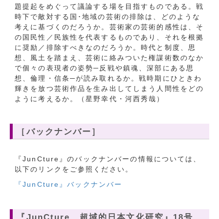
題提起をめぐって議論する場を目指すものである。戦
時下で敵対する国･地域の芸術の排除は、どのような
考えに基づくのだろうか。芸術家の芸術的感性は、そ
の国民性／民族性を代表するものであり、それを根拠
に奨励／排除すべきなのだろうか。時代と制度、思
想、風土を踏まえ、芸術に絡みついた権謀術数のなか
で個々の表現者の姿勢─反戦や鎮魂、深部にある思
想、倫理・信条─が読み取れるか。戦時期にひときわ
輝きを放つ芸術作品を生み出してしまう人間性をどの
ように考えるか。（星野幸代・河西秀哉）
［バックナンバー］
『JunCture』のバックナンバーの情報については、
以下のリンクをご参照ください。
『JunCture』バックナンバー
『JunCture 超域的日本文化研究』18号