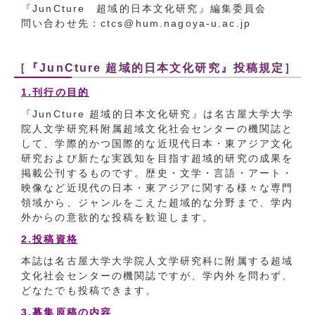
『JunCture 超域的日本文化研究』編集委員会
問い合わせ先：ctcs@hum.nagoya-u.ac.jp
［『JunCture 超域的日本文化研究』投稿規定］
1.刊行の目的
『JunCture 超域的日本文化研究』は名古屋大学大学
院人文学研究科附属超域文化社会センターの機関誌と
して、学際的かつ国際的な近現代日本・東アジア文化
研究および新たな実践知を目指す超域的研究の成果を
掲載公刊するものです。歴史・文学・言語・アート・
映像など近現代の日本・東アジアに関する様々な専門
領域から、ジャンルをこえた超域的な分野まで、学内
外からの意欲的な投稿を歓迎します。
2.投稿資格
本誌は名古屋大学大学院人文学研究科に附属する超域
文化社会センターの機関誌ですが、学内外を問わず、
どなたでも投稿できます。
3.募集原稿の内容