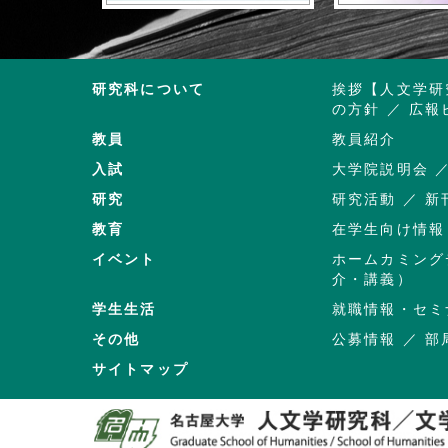
研究科について
挨拶【人文学研
の方針
広報
教員
教員紹介
入試
大学院説明会
研究
研究活動
新
教育
在学生向け情報
イベント
ホームカミング
介・講義）
学生生活
就職情報・セミ
その他
公募情報
部
サイトマップ