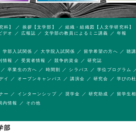
究科】
挨拶【文学部】
組織・組織図【人文学研究科】
ビデオ
広報誌
文学部の教員によるミニ講義
年報
学部入試関係
大学院入試関係
留学希望の方へ
聴
刊情報
受賞者情報
競争的資金
研究誌
卒業生の方へ
時間割
シラバス
学位プログラム
デイ
オープンキャンパス
講演会
研究会
学びの
ナー
インターンシップ
奨学金
研究助成
留学生
局内情報
その他