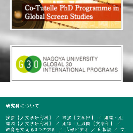
研究科について
挨拶【人文学研究科】
挨拶【文学部】
組織・組
織図【人文学研究科】
組織・組織図【文学部】
教育を支える3つの方針
広報ビデオ
広報誌
文