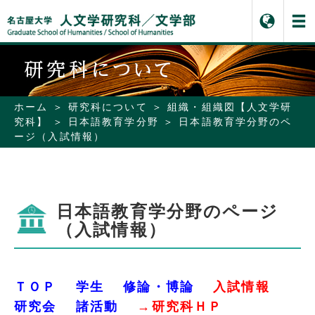
ホーム
研究科について
組織・組織図【人文学研
究科】
日本語教育学分野
日本語教育学分野のペ
ージ（入試情報）
日本語教育学分野のページ
（入試情報）
ＴＯＰ
学生
修論・博論
入試情報
研究会
諸活動
→
研究科ＨＰ