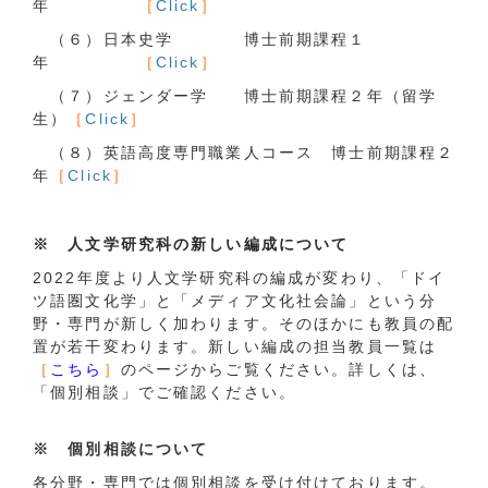
年
［
Click
］
（６）日本史学 博士前期課程１
年
［
Click
］
（７）ジェンダー学 博士前期課程２年（留学
生）
［
Click
］
（８）英語高度専門職業人コース 博士前期課程２
年
［
Click
］
※ 人文学研究科の新しい編成について
2022年度より人文学研究科の編成が変わり、「ドイ
ツ語圏文化学」と「メディア文化社会論」という分
野・専門が新しく加わります。そのほかにも教員の配
置が若干変わります。新しい編成の担当教員一覧は
［
こちら
］
のページからご覧ください。詳しくは、
「個別相談」でご確認ください。
※ 個別相談について
各分野・専⾨では個別相談を受け付けております。