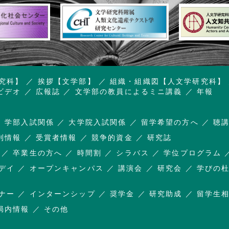
究科】
挨拶【文学部】
組織・組織図【人文学研究科】
ビデオ
広報誌
文学部の教員によるミニ講義
年報
学部入試関係
大学院入試関係
留学希望の方へ
聴
刊情報
受賞者情報
競争的資金
研究誌
卒業生の方へ
時間割
シラバス
学位プログラム
デイ
オープンキャンパス
講演会
研究会
学びの
ナー
インターンシップ
奨学金
研究助成
留学生
局内情報
その他