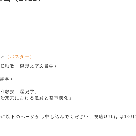
―＞
（
ポスター
）
任助教 楔形文字文書学）
」
語学）
」
科・准教授 歴史学）
東京における道路と都市美化」
でに以下のページから申し込んでください。視聴URLはは10月
）