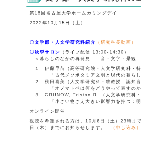
第18回名古屋大学ホームカミングデイ
2022年10月15日（土）
〇文学部・人文学研究科紹介
（
研究科長動画
）
〇秋季サロン
（ライブ配信 13:00-14:30）
＜暮らしのなかの再発見 ―音・文字
・景観
１ 伊藤早苗（高等研究院・人文学研究科・特
「古代メソポタミア文明と現代の暮らし
２ 秋田喜美（人文学研究科・准教授 認知言
「オノマトペは何をどうやって表すのか
３ GRUNOW, Tristan R. （人文学研究
「小さい物さえ大きい影響力を持つ：明治
オンライン開催
視聴を希望される方は、10月8日（土）23時ま
日（木）までにお知らせします。
（
申し込み