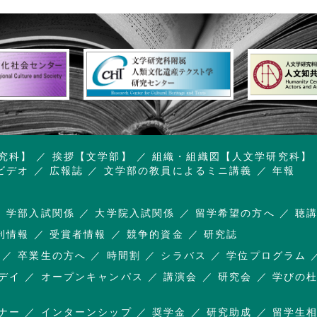
究科】
挨拶【文学部】
組織・組織図【人文学研究科】
ビデオ
広報誌
文学部の教員によるミニ講義
年報
学部入試関係
大学院入試関係
留学希望の方へ
聴
刊情報
受賞者情報
競争的資金
研究誌
卒業生の方へ
時間割
シラバス
学位プログラム
デイ
オープンキャンパス
講演会
研究会
学びの
ナー
インターンシップ
奨学金
研究助成
留学生